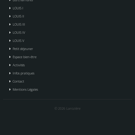
LOUIS I
LOUIS II
LOUIS III
LOUIS IV
LOUIS V
Petit déjeuner
Espace bien-être
Activités
Infos pratiques
Contact
Mentions Légales
© 2026 Larozière